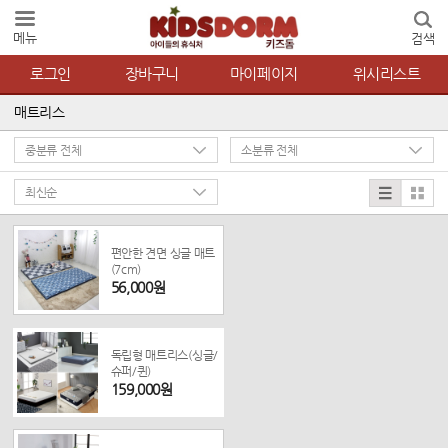
메뉴
검색
로그인
장바구니
마이페이지
위시리스트
매트리스
편안한 견면 싱글 매트
(7cm)
56,000원
독립형 매트리스(싱글/
슈퍼/퀸)
159,000원