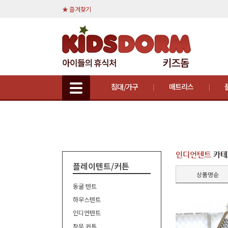
★ 즐겨찾기
침대/가구
매트리스
인디언텐트
카테
플레이텐트/커튼
상품명순
동굴 텐트
하우스텐트
인디언텐트
창문 커튼