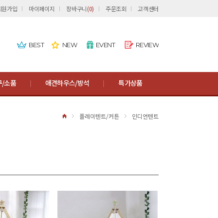
회원가입
마이페이지
장바구니
(
0
)
주문조회
고객센터
BEST
NEW
EVENT
REVIEW
/소품
애견하우스/방석
특가상품
플레이텐트/커튼
인디언텐트