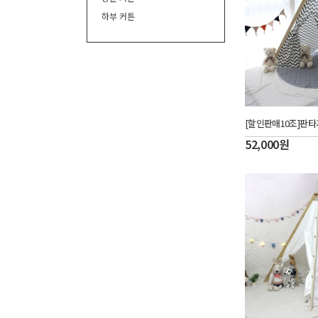
하부 커튼
52,000
원