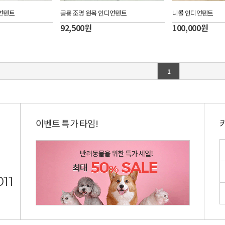
디언텐트
공룡 조명 원목 인디언텐트
니콜 인디언텐트
92,500
원
100,000
원
1
이벤트 특가 타임!
11