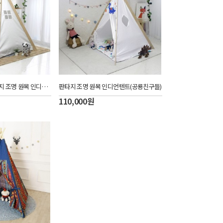
[할인판매 10조]판타지 조명 원목 인디언텐트(크림화이트)
판타지 조명 원목 인디언텐트(공룡친구들)
110,000
원