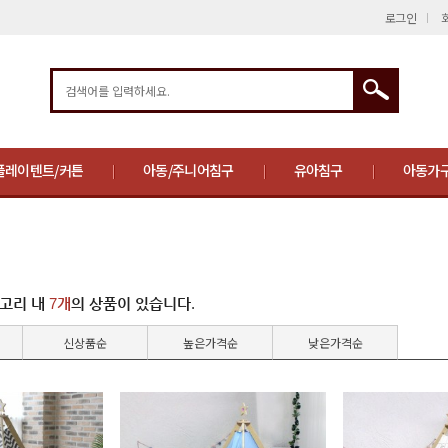
로그인
플레이텐트/커튼
아동/주니어침구
유아침구
아동가구
고리 내
7개
의 상품이 있습니다.
신상품순
높은가격순
낮은가격순