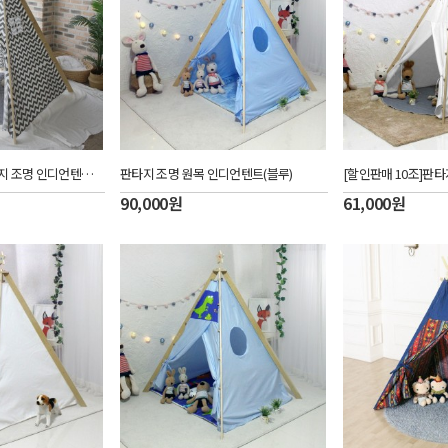
[할인판매10조]판타지 조명 인디언텐트(지그재그)
판타지 조명 원목 인디언텐트(블루)
90,000
원
61,000
원