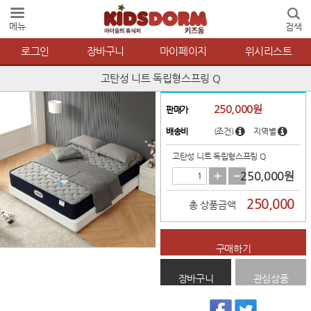
메뉴
검색
로그인
장바구니
마이페이지
위시리스트
고탄성 니트 독립형스프링 Q
250,000
원
판매가
배송비
(조건)
지역별
고탄성 니트 독립형스프링 Q
250,000
원
250,000
총 상품금액
구매하기
장바구니
관심상품