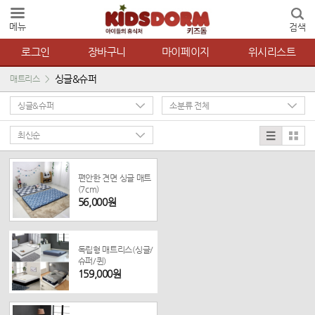
메뉴
검색
로그인
장바구니
마이페이지
위시리스트
싱글&슈퍼
매트리스
편안한 견면 싱글 매트
(7cm)
56,000원
독립형 매트리스(싱글/
슈퍼/퀸)
159,000원